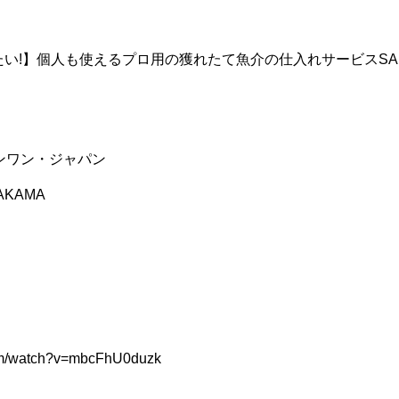
い!】個人も使えるプロ用の獲れたて魚介の仕入れサービスSAKAM
ザインワン・ジャパン
SAKAMA
com/watch?v=mbcFhU0duzk