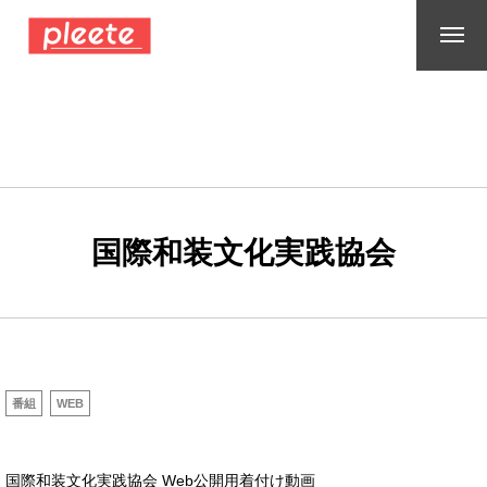
国際和装文化実践協会
番組
WEB
国際和装文化実践協会 Web公開用着付け動画